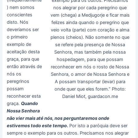
(frequentemente
exemplo para os outros. Precisamos
) nem somos
nos alegrar por cada peregrino que
conscientes
vem (chega) a Medjugorje e ficar mais
disto. Nós
felizes ainda quando o peregrino que
deveríamos ser
veio volta (parte) com coração e alma
o primeiro
plenos (cheios). Não somente no que
exemplo de
se refere pela presença de Nossa
aceitação desta
Senhora, mas também pela nossa
graça, para que
hospedagem, para que possam
então através de
reconhecer em nós o rosto de Nossa
nós os
Senhora, o amor de Nossa Senhora e
peregrinos
A possam transportar (levar) para
possam
onde quer que eles forem.” Photo:
reconhecer esta
Daniel Miot, guardacon.me
graça.
Quando
Nossa Senhora
não vier mais até nós, nos perguntaremos onde
estivemos todo este tempo
.
Por isto a paróquia deve ser
sempre o exemplo para os outros. Precisamos nos alegrar