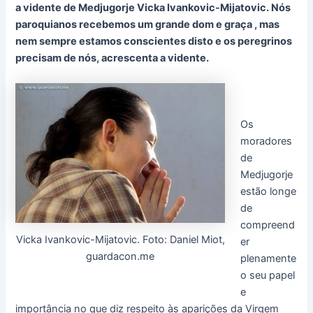
a vidente de Medjugorje Vicka Ivankovic-Mijatovic. Nós
paroquianos recebemos um grande dom e graça , mas
nem sempre estamos conscientes disto e os peregrinos
precisam de nós, acrescenta a vidente.
Os
moradores
de
Medjugorje
estão longe
de
compreend
Vicka Ivankovic-Mijatovic. Foto: Daniel Miot,
er
guardacon.me
plenamente
o seu papel
e
importância no que diz respeito às aparições da Virgem