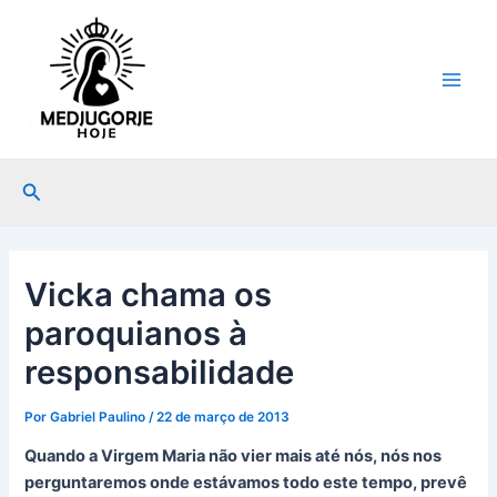
Ir
Post
Main
para
navigation
Men
o
conteúdo
Pesquisar
Vicka chama os
paroquianos à
responsabilidade
Por
Gabriel Paulino
/
22 de março de 2013
Quando a Virgem Maria não vier mais até nós, nós nos
perguntaremos onde estávamos todo este tempo, prevê