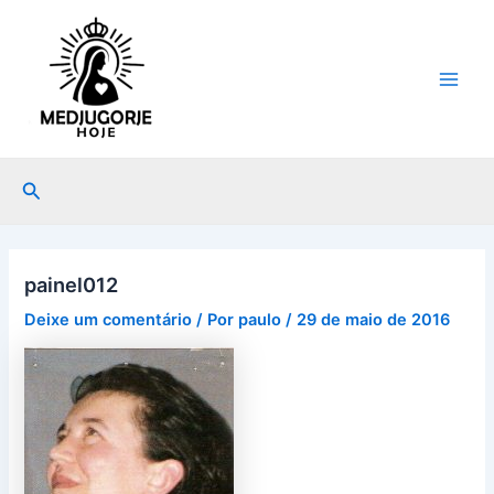
Ir
Post
Main
para
navigation
Men
o
conteúdo
Pesquisar
painel012
Deixe um comentário
/ Por
paulo
/
29 de maio de 2016