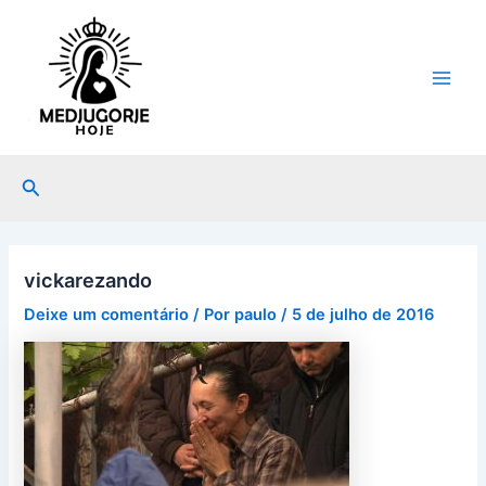
Ir
Post
Main
para
navigation
Men
o
conteúdo
Pesquisar
vickarezando
Deixe um comentário
/ Por
paulo
/
5 de julho de 2016