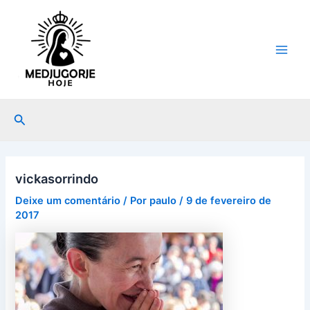
Ir
Post
Main
para
navigation
Men
o
conteúdo
Pesquisar
vickasorrindo
Deixe um comentário
/ Por
paulo
/
9 de fevereiro de
2017