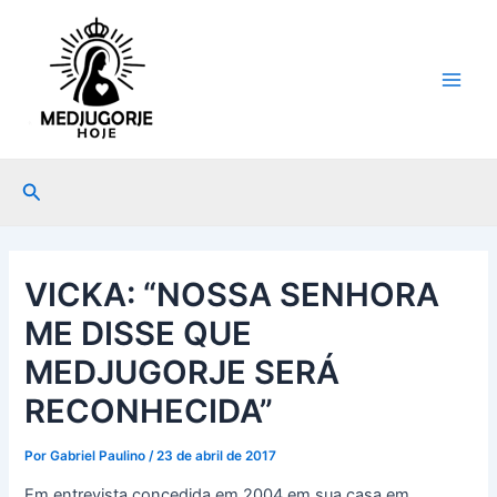
Ir
Post
Main
para
navigation
Men
o
conteúdo
Pesquisar
VICKA: “NOSSA SENHORA
ME DISSE QUE
MEDJUGORJE SERÁ
RECONHECIDA”
Por
Gabriel Paulino
/
23 de abril de 2017
Em entrevista concedida em 2004 em sua casa em