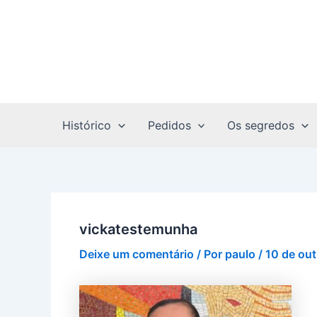
Ir
Post
para
navigation
o
conteúdo
Histórico
Pedidos
Os segredos
vickatestemunha
Deixe um comentário
/ Por
paulo
/
10 de ou