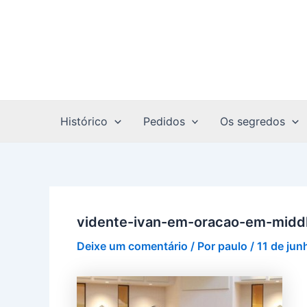
Ir
Post
para
navigation
o
conteúdo
Histórico
Pedidos
Os segredos
vidente-ivan-em-oracao-em-midd
Deixe um comentário
/ Por
paulo
/
11 de jun