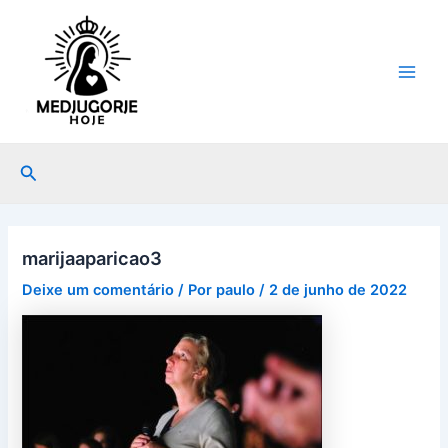
Ir
Post
Main
para
navigation
Men
o
conteúdo
Pesquisar
marijaaparicao3
Deixe um comentário
/ Por
paulo
/
2 de junho de 2022