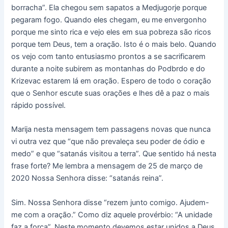
borracha”. Ela chegou sem sapatos a Medjugorje porque
pegaram fogo. Quando eles chegam, eu me envergonho
porque me sinto rica e vejo eles em sua pobreza são ricos
porque tem Deus, tem a oração. Isto é o mais belo. Quando
os vejo com tanto entusiasmo prontos a se sacrificarem
durante a noite subirem as montanhas do Podbrdo e do
Krizevac estarem lá em oração. Espero de todo o coração
que o Senhor escute suas orações e lhes dê a paz o mais
rápido possível.
Marija nesta mensagem tem passagens novas que nunca
vi outra vez que “que não prevaleça seu poder de ódio e
medo” e que “satanás visitou a terra”. Que sentido há nesta
frase forte? Me lembra a mensagem de 25 de março de
2020 Nossa Senhora disse: “satanás reina”.
Sim. Nossa Senhora disse “rezem junto comigo. Ajudem-
me com a oração.” Como diz aquele provérbio: “A unidade
faz a força”. Neste momento devemos estar unidos a Deus