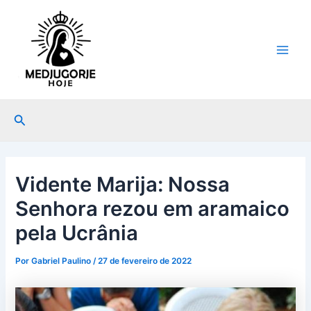
Ir
Post
Main
para
navigation
Men
o
conteúdo
Pesquisar
Vidente Marija: Nossa
Senhora rezou em aramaico
pela Ucrânia
Por
Gabriel Paulino
/
27 de fevereiro de 2022