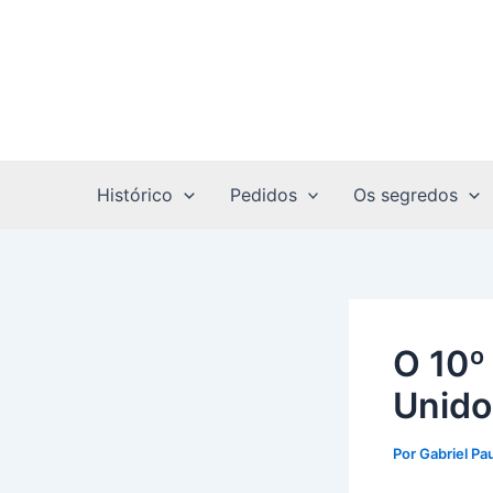
Ir
Post
para
navigation
o
conteúdo
Histórico
Pedidos
Os segredos
O 10º
Unido
Por
Gabriel Pa