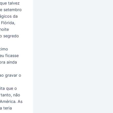
que talvez
de setembro
ágicos da
Flórida,
noite
mo segredo
cimo
eu ficasse
ora ainda
ao gravar o
ita que o
tanto, não
 América. As
 teria