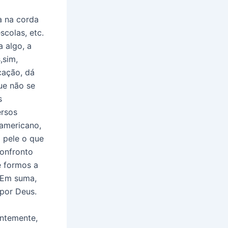
a na corda
colas, etc.
a algo, a
,sim,
cação, dá
ue não se
s
ersos
americano,
 pele o que
confronto
e formos a
. Em suma,
por Deus.
entemente,