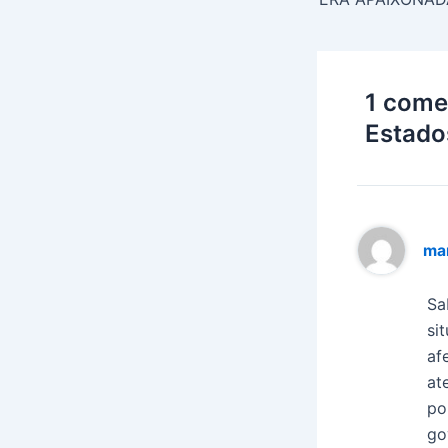
1 come
Estado
mar
Sa
si
af
at
po
go