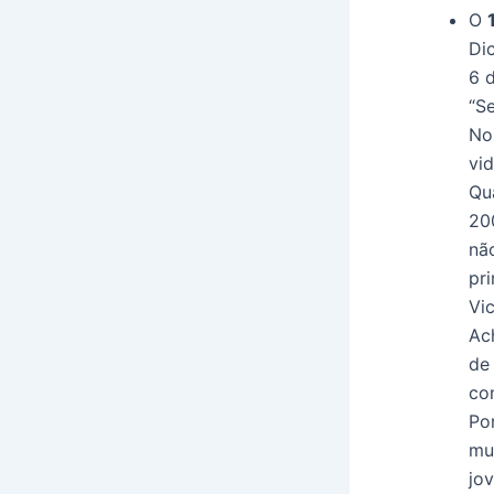
O
Di
6 
“S
No
vi
Qu
20
nã
pr
Vic
Ac
de
co
Po
mu
jo