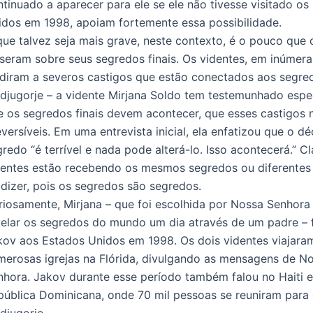
ntinuado a aparecer para ele se ele não tivesse visitado os
idos em 1998, apoiam fortemente essa possibilidade.
que talvez seja mais grave, neste contexto, é o pouco que 
sseram sobre seus segredos finais. Os videntes, em inúmera
udiram a severos castigos que estão conectados aos segred
djugorje – a vidente Mirjana Soldo tem testemunhado espe
e os segredos finais devem acontecer, que esses castigos 
eversíveis. Em uma entrevista inicial, ela enfatizou que o d
redo “é terrível e nada pode alterá-lo. Isso acontecerá.” Cl
dentes estão recebendo os mesmos segredos ou diferentes 
 dizer, pois os segredos são segredos.
riosamente, Mirjana – que foi escolhida por Nossa Senhora
velar os segredos do mundo um dia através de um padre – 
kov aos Estados Unidos em 1998. Os dois videntes viajara
merosas igrejas na Flórida, divulgando as mensagens de N
nhora. Jakov durante esse período também falou no Haiti e
pública Dominicana, onde 70 mil pessoas se reuniram para 