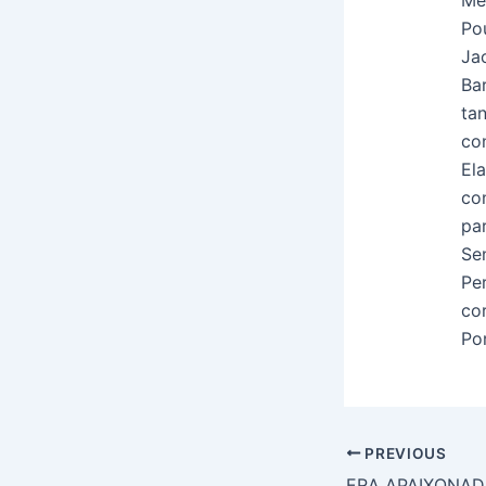
Me
Pou
Ja
Bar
ta
co
El
co
pa
Se
Pe
co
Po
PREVIOUS