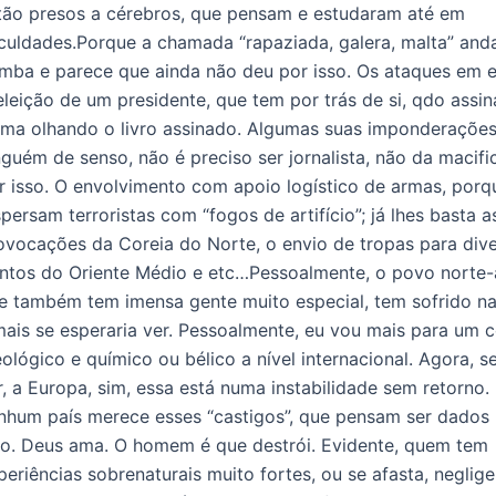
tão presos a cérebros, que pensam e estudaram até em
culdades.Porque a chamada “rapaziada, galera, malta” and
mba e parece que ainda não deu por isso. Os ataques em es
eleição de um presidente, que tem por trás de si, qdo assin
rma olhando o livro assinado. Algumas suas imponderações
nguém de senso, não é preciso ser jornalista, não da macifi
r isso. O envolvimento com apoio logístico de armas, porq
spersam terroristas com “fogos de artifício”; já lhes basta a
ovocações da Coreia do Norte, o envio de tropas para div
ntos do Oriente Médio e etc…Pessoalmente, o povo norte-
e também tem imensa gente muito especial, tem sofrido na
mais se esperaria ver. Pessoalmente, eu vou mais para um 
eológico e químico ou bélico a nível internacional. Agora, s
r, a Europa, sim, essa está numa instabilidade sem retorno
nhum país merece esses “castigos”, que pensam ser dados 
o. Deus ama. O homem é que destrói. Evidente, quem tem
periências sobrenaturais muito fortes, ou se afasta, neglig