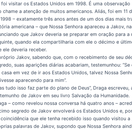
e foi visitar os Estados Unidos em 1998. É uma observação 
o chame a atenção de muitos americanos. Aliás, foi em 11 
 1998 – exatamente três anos antes de um dos dias mais tr
stória americana – que Nossa Senhora apareceu a Jakov, na 
unciando que Jakov deveria se preparar em oração para a 
guinte, quando ela compartilharia com ele o décimo e últi
 ele deveria receber.
próprio Jakov, sabendo que, com o recebimento de seu dé
gredo, suas aparições diárias acabariam, testemunhou: “Se 
 casa em vez de ir aos Estados Unidos, talvez Nossa Senh
tivesse aparecendo para mim”.
as tudo isso faz parte do plano de Deus”, Draga escreveu, 
stemunho de Jakov em seu livro Salvação da Humanidade.
aga – como revelou nossa conversa há quatro anos – acred
cimo segredo de Jakov envolverá os Estados Unidos e, por
i coincidência que ele tenha recebido isso quando visitou a
óprias palavras de Jakov, supondo que Nossa Senhora ainda