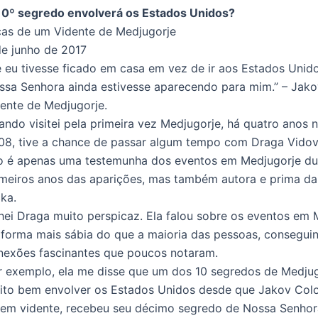
10º segredo envolverá os Estados Unidos?
cas de um Vidente de Medjugorje
de junho de 2017
e eu tivesse ficado em casa em vez de ir aos Estados Unido
ssa Senhora ainda estivesse aparecendo para mim.” – Jako
dente de Medjugorje.
ando visitei pela primeira vez Medjugorje, há quatro anos 
08, tive a chance de passar algum tempo com Draga Vidov
o é apenas uma testemunha dos eventos em Medjugorje du
imeiros anos das aparições, mas também autora e prima da
ka.
hei Draga muito perspicaz. Ela falou sobre os eventos em 
 forma mais sábia do que a maioria das pessoas, consegui
nexões fascinantes que poucos notaram.
r exemplo, ela me disse que um dos 10 segredos de Medju
ito bem envolver os Estados Unidos desde que Jakov Colo
vem vidente, recebeu seu décimo segredo de Nossa Senho