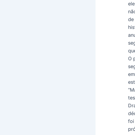
el
nã
de
hi
an
se
que
O 
se
em
es
“M
te
Dr
dé
fo
pr