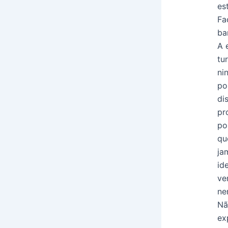
es
Fa
ba
A 
tu
ni
po
di
pr
po
qu
ja
id
ve
ne
Nã
ex