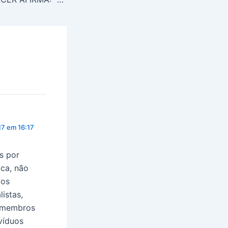
17 em 16:17
s por
ica, não
 os
istas,
s membros
víduos