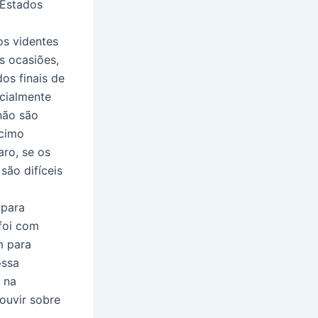
 Estados
os videntes
s ocasiões,
os finais de
cialmente
não são
écimo
aro, se os
são difíceis
 para
foi com
m para
ossa
 na
ouvir sobre