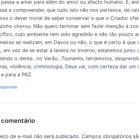
 passa a amar para além do amor ou afecto humano. E, ent
ssa a compreender, que tudo isto não nos pertence, de rai
mos o dever moral de saber conservar o que o Criador ofe
zinho chorou. Não quero terminar sem fazer menção à zo
cífico, cujo ambiente tem sido agredido e não tão pouco a
meiras se realizam, em Davos ou não, o que é certo é que 
a, em vez de se estar à lareira no Inverno, estaremos junto 
tendo o dente…no Verão…Tsunamis, terramotos, desprend
rras, violência, criminologia, Deus vai, com certeza dar um 
 e para a PAZ.
esponder
 comentário
eço de e-mail não será publicado.
Campos obrigatórios s