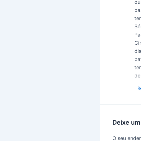
ou
pa
te
Só
Pa
Ci
di
ba
te
de
R
Deixe um
O seu ender