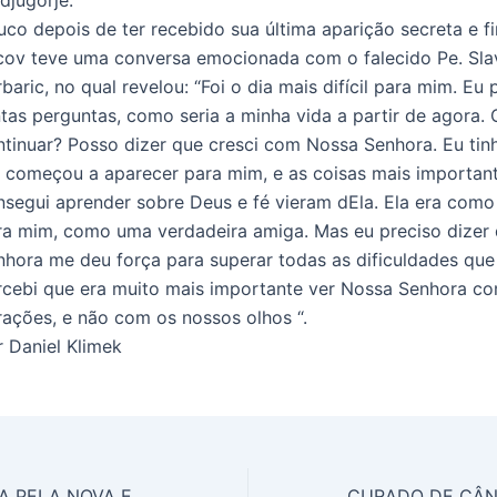
djugorje.
co depois de ter recebido sua última aparição secreta e fin
cov teve uma conversa emocionada com o falecido Pe. Sl
baric, no qual revelou: “Foi o dia mais difícil para mim. Eu
ntas perguntas, como seria a minha vida a partir de agora
ntinuar? Posso dizer que cresci com Nossa Senhora. Eu tin
a começou a aparecer para mim, e as coisas mais importan
nsegui aprender sobre Deus e fé vieram dEla. Ela era com
ra mim, como uma verdadeira amiga. Mas eu preciso dizer
nhora me deu força para superar todas as dificuldades que
rcebi que era muito mais importante ver Nossa Senhora c
rações, e não com os nossos olhos “.
r Daniel Klimek
ERA APAIXONADA PELA NOVA ERA MAS DEUS TEVE PIEDADE DE MIM !!!