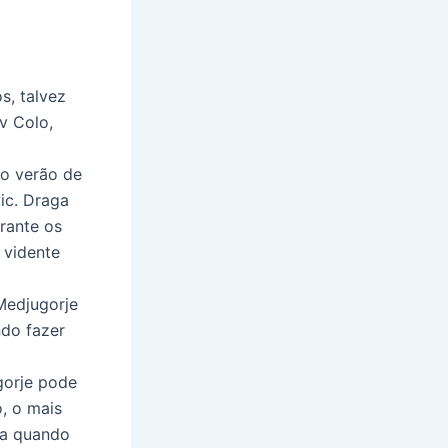
s, talvez
v Colo,
no verão de
ic. Draga
rante os
 vidente
Medjugorje
ndo fazer
gorje pode
, o mais
ra quando