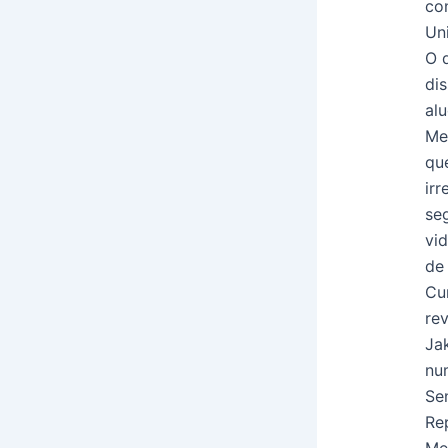
co
Un
O 
di
al
Me
qu
irr
seg
vi
de
Cu
re
Ja
nu
Se
Re