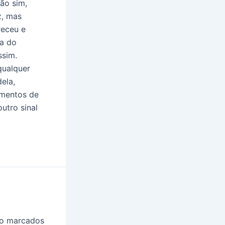
ão sim,
z, mas
receu e
na do
ssim.
qualquer
dela,
imentos de
outro sinal
ão marcados