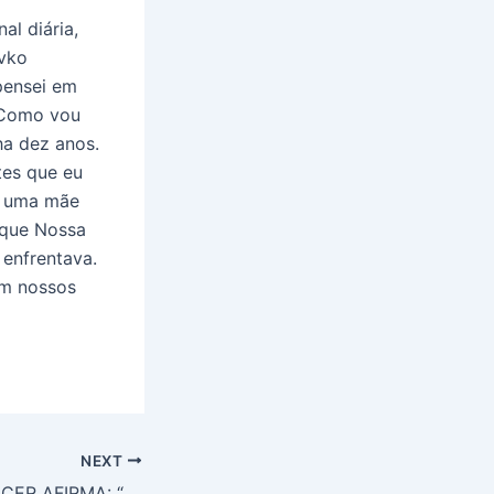
al diária,
avko
 pensei em
. Como vou
ha dez anos.
tes que eu
o uma mãe
 que Nossa
 enfrentava.
om nossos
NEXT
CURADO DE CÂNCER AFIRMA: “NÃO SOU AINDA UM NOME NUMA LÁPIDE DE CEMITÉRIO GRAÇAS A MEDJUGORJE!!!”