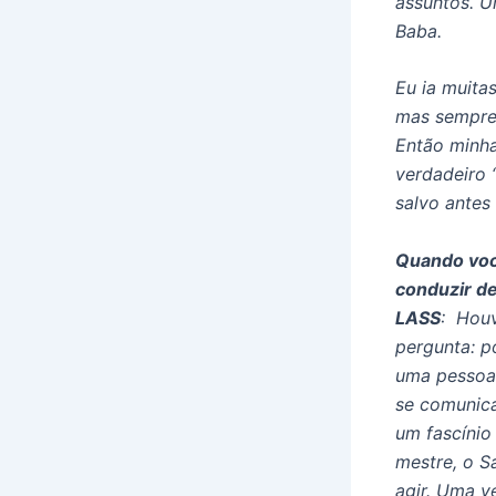
assuntos. U
Baba.
Eu ia muita
mas sempre 
Então minha
verdadeiro 
salvo antes
Quando voc
conduzir de
LASS
:
Houv
pergunta: p
uma pessoa 
se comunica
um fascínio
mestre, o S
agir. Uma v