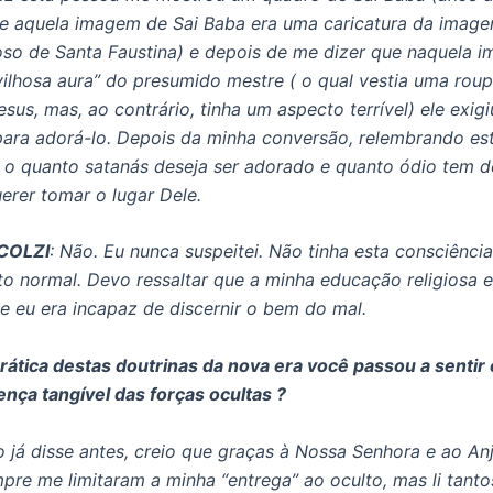
e aquela imagem de Sai Baba era uma caricatura da imag
oso de Santa Faustina) e depois de me dizer que naquela 
vilhosa aura” do presumido mestre ( o qual vestia uma rou
esus, mas, ao contrário, tinha um aspecto terrível) ele exi
para adorá-lo. Depois da minha conversão, relembrando est
o quanto satanás deseja ser adorado e quanto ódio tem 
erer tomar o lugar Dele.
COLZI
:
Não. Eu nunca suspeitei. Não tinha esta consciênci
to normal. Devo ressaltar que a minha educação religiosa e
 e eu era incapaz de discernir o bem do mal.
rática destas doutrinas da nova era você passou a sentir
ença tangível das forças ocultas ?
 já disse antes, creio que graças à Nossa Senhora e ao An
pre me limitaram a minha “entrega” ao oculto, mas li tanto