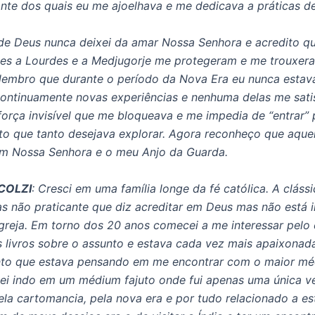
iante dos quais eu me ajoelhava e me dedicava a práticas d
de Deus nunca deixei da amar Nossa Senhora e acredito q
es a Lourdes e a Medjugorje me protegeram e me trouxera
lembro que durante o período da Nova Era eu nunca estava 
ontinuamente novas experiências e nenhuma delas me satis
força invisível que me bloqueava e me impedia de “entrar” 
o que tanto desejava explorar. Agora reconheço que aquel
ram Nossa Senhora e o meu Anjo da Guarda.
COLZI
:
Cresci em uma família longe da fé católica. A clássi
s não praticante que diz acreditar em Deus mas não está 
Igreja. Em torno dos 20 anos comecei a me interessar pelo 
os livros sobre o assunto e estava cada vez mais apaixonad
anto que estava pensando em me encontrar com o maior m
i indo em um médium fajuto onde fui apenas uma única v
ela cartomancia, pela nova era e por tudo relacionado a es