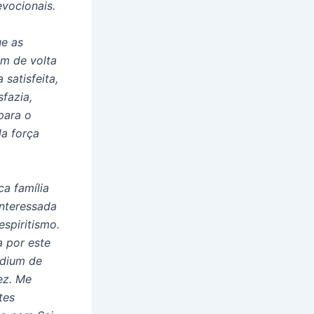
evocionais.
ue as
m de volta
satisfeita,
fazia,
para o
a força
ca família
interessada
espiritismo.
a por este
édium de
ez. Me
tes