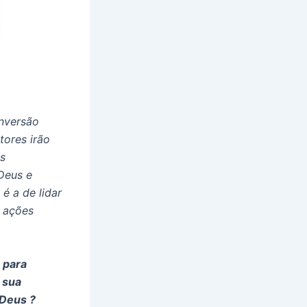
onversão
tores irão
as
Deus e
é a de lidar
s ações
 para
 sua
 Deus ?