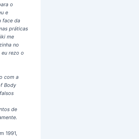
para o
eu e
 face da
mas práticas
iki me
zinha no
 eu rezo o
to com a
of Body
falsos
ntos de
amente.
m 1991,