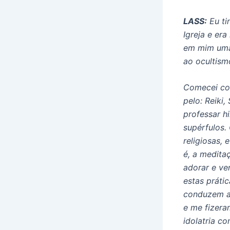
LASS:
Eu ti
Igreja e er
em mim uma 
ao ocultism
Comecei com
pelo: Reiki
professar h
supérfulos.
religiosas,
é, a medita
adorar e ve
estas práti
conduzem a 
e me fizera
idolatria c