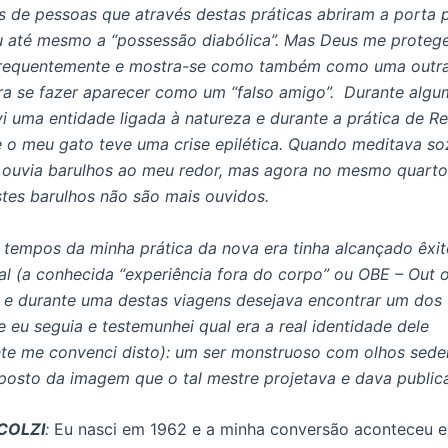
 de pessoas que através destas práticas abriram a porta 
u até mesmo a “possessão diabólica”. Mas Deus me proteg
frequentemente e mostra-se como também como uma outra
a se fazer aparecer como um “falso amigo”. Durante algu
i uma entidade ligada à natureza e durante a prática de Re
 o meu gato teve uma crise epilética. Quando meditava so
ouvia barulhos ao meu redor, mas agora no mesmo quarto
stes barulhos não são mais ouvidos.
 tempos da minha prática da nova era tinha alcançado êxi
al (a conhecida “experiência fora do corpo” ou OBE – Out 
 e durante uma destas viagens desejava encontrar um dos 
e eu seguia e testemunhei qual era a real identidade dele
nte me convenci disto): um ser monstruoso com olhos sede
posto da imagem que o tal mestre projetava e dava public
COLZI
:
Eu nasci em 1962 e a minha conversão aconteceu e