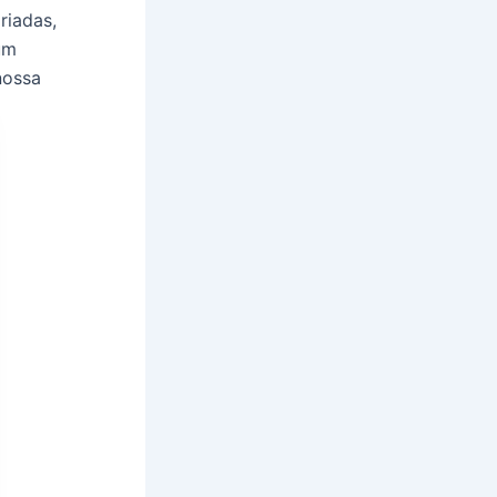
riadas,
um
nossa