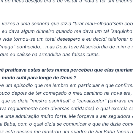
m de meus desejos era o de visitar a Índia e ter um encont
s vezes a uma senhora que dizia “tirar mau-olhado”sem cob
eu dava algum dinheiro quando me dava um tal “saquinho 
 vida tornou-se um total desespero e eu decidi telefonar 
“mago” conhecido… mas Deus teve Misericórdia de mim e 
 que eu caísse na armadilha das falsas curas.
ê praticava estas artes nunca percebeu que elas queriam
 modo sutil para longe de Deus ?
e um episódio que me lembro em particular e que confirm
ouco depois de ter começado o meu caminho na nova era,
que se dizia “mestre espiritual” e “canalizador” (entrava e
va regularmente com diversas entidades) o qual exercia 
 e uma admiração muito forte. Me forçava a ser seguidora
ai Baba, com o qual dizia se comunicar e que lhe dizia com
ez esta pessoa me mostrou um quadro de Sai Baba (anos 