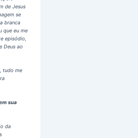
em de Jesus
imagem se
pa branca
giu que eu me
e episódio,
de Deus ao
a, tudo me
ra
 em sua
jo da
s