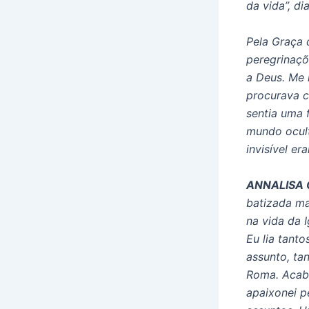
da vida”, d
Pela Graça 
peregrinaçõ
a Deus. Me 
procurava c
sentia uma 
mundo ocult
invisível e
ANNALISA 
batizada ma
na vida da 
Eu lia tant
assunto, t
Roma. Acabe
apaixonei p