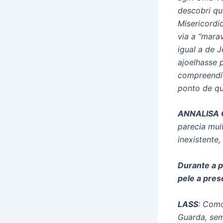
descobri qu
Misericordi
via a “mara
igual a de J
ajoelhasse 
compreendi 
ponto de qu
ANNALISA 
parecia mui
inexistente,
Durante a p
pele a pres
LASS
: Como
Guarda, sem