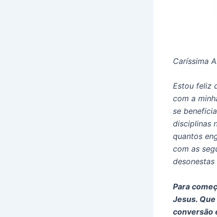
Caríssima A
Estou feliz
com a minha
se beneficia
disciplinas
quantos eng
com as segu
desonestas 
Para começa
Jesus. Que 
conversão e