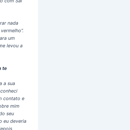
ro com Sai
rar nada
vermelho”.
para um
me levou a
 te
a a sua
 conheci
m contato e
sobre mim
 do seu
o eu deveria
depois