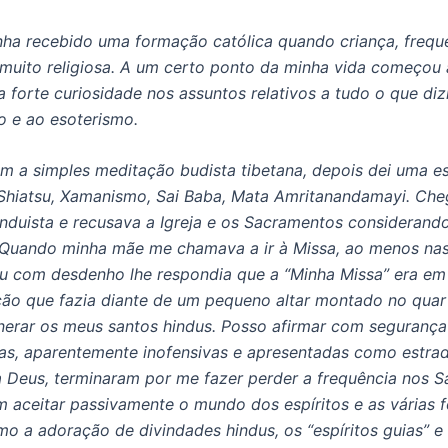
nha recebido uma formação católica quando criança, frequ
a muito religiosa. A um certo ponto da minha vida começou
forte curiosidade nos assuntos relativos a tudo o que dizi
o e ao esoterismo.
 a simples meditação budista tibetana, depois dei uma e
, Shiatsu, Xamanismo, Sai Baba, Mata Amritanandamayi. Che
induista e recusava a Igreja e os Sacramentos considerand
 Quando minha mãe me chamava a ir à Missa, ao menos nas
 eu com desdenho lhe respondia que a “Minha Missa” era em 
ção que fazia diante de um pequeno altar montado no quar
nerar os meus santos hindus. Posso afirmar com segurança
cas, aparentemente inofensivas e apresentadas como estra
Deus, terminaram por me fazer perder a frequência nos 
m aceitar passivamente o mundo dos espíritos e as várias 
omo a adoração de divindades hindus, os “espíritos guias” e