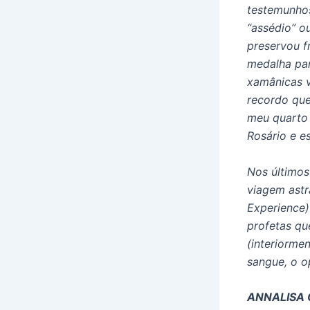
testemunhos
“assédio” o
preservou 
medalha par
xamânicas v
recordo que
meu quarto 
Rosário e e
Nos últimos
viagem astr
Experience)
profetas qu
(interiorme
sangue, o o
ANNALISA 