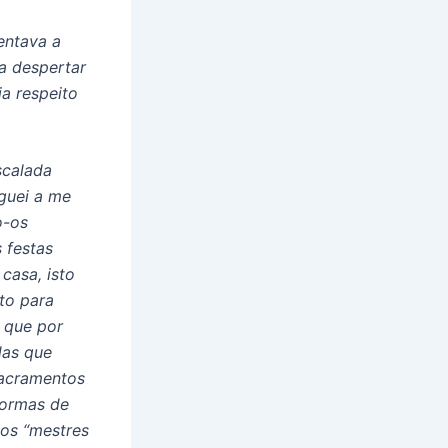
entava a
 a despertar
a respeito
scalada
guei a me
o-os
 festas
casa, isto
to para
 que por
das que
Sacramentos
formas de
 os “mestres