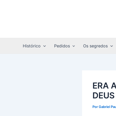
Ir
Post
para
navigation
o
conteúdo
Histórico
Pedidos
Os segredos
ERA 
DEUS 
Por
Gabriel Pa