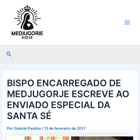
Ir
Post
Main
para
navigation
Men
o
conteúdo
Pesquisar
BISPO ENCARREGADO DE
MEDJUGORJE ESCREVE AO
ENVIADO ESPECIAL DA
SANTA SÉ
Por
Gabriel Paulino
/
15 de fevereiro de 2017