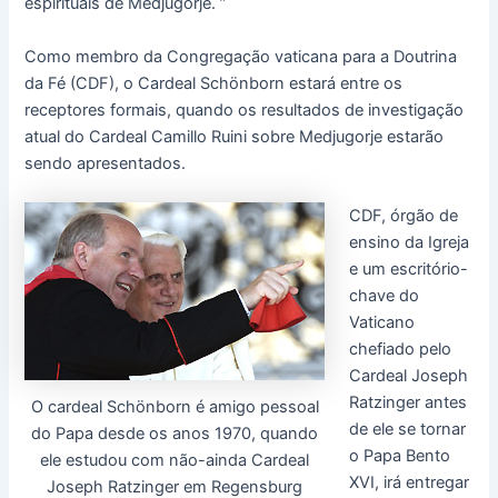
espirituais de Medjugorje. ”
Como membro da Congregação vaticana para a Doutrina
da Fé (CDF), o Cardeal Schönborn estará entre os
receptores formais, quando os resultados de investigação
atual do Cardeal Camillo Ruini sobre Medjugorje estarão
sendo apresentados.
CDF, órgão de
ensino da Igreja
e um escritório-
chave do
Vaticano
chefiado pelo
Cardeal Joseph
Ratzinger antes
O cardeal Schönborn é amigo pessoal
de ele se tornar
do Papa desde os anos 1970, quando
o Papa Bento
ele estudou com não-ainda Cardeal
XVI, irá entregar
Joseph Ratzinger em Regensburg