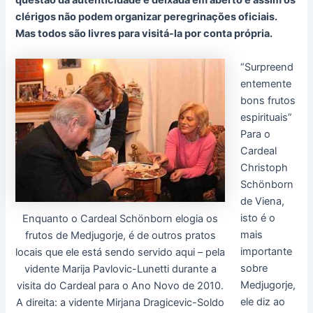
questão da autenticidade é deixada em aberto e assim os
clérigos não podem organizar peregrinações oficiais.
Mas todos são livres para visitá-la por conta própria.
“Surpreend
entemente
bons frutos
espirituais”
Para o
Cardeal
Christoph
Schönborn
de Viena,
isto é o
Enquanto o Cardeal Schönborn elogia os
mais
frutos de Medjugorje, é de outros pratos
importante
locais que ele está sendo servido aqui – pela
sobre
vidente Marija Pavlovic-Lunetti durante a
Medjugorje,
visita do Cardeal para o Ano Novo de 2010.
ele diz ao
A direita: a vidente Mirjana Dragicevic-Soldo