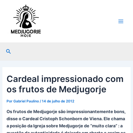
Ir
Post
Main
para
navigation
Men
o
conteúdo
Pesquisar
Cardeal impressionado com
os frutos de Medjugorje
Por
Gabriel Paulino
/
14 de julho de 2012
Os frutos de Medjugorje são impressionantemente bons,
disse o Cardeal Cristoph Schonborn de Viena. Ele chama
a posição da Igreja sobre Medjugorje de “muito clara” : a