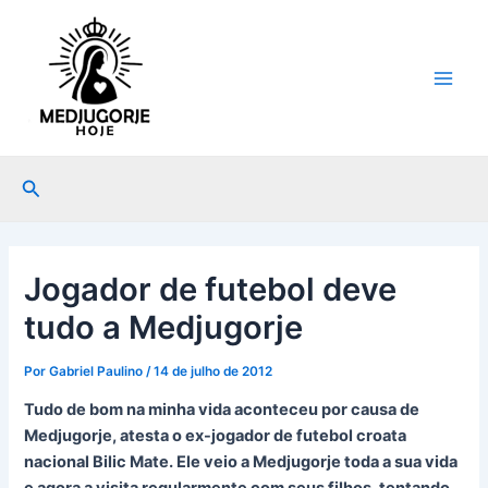
Ir
Post
Main
para
navigation
Men
o
conteúdo
Pesquisar
Jogador de futebol deve
tudo a Medjugorje
Por
Gabriel Paulino
/
14 de julho de 2012
Tudo de bom na minha vida aconteceu por causa de
Medjugorje, atesta o ex-jogador de futebol croata
nacional Bilic Mate. Ele veio a Medjugorje toda a sua vida