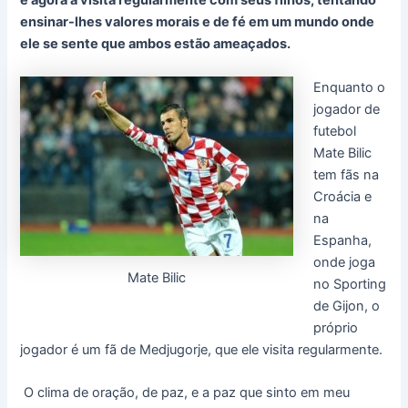
e agora a visita regularmente com seus filhos, tentando
ensinar-lhes valores morais e de fé em um mundo onde
ele se sente que ambos estão ameaçados.
Enquanto o
jogador de
futebol
Mate Bilic
tem fãs na
Croácia e
na
Espanha,
onde joga
Mate Bilic
no Sporting
de Gijon, o
próprio
jogador é um fã de Medjugorje, que ele visita regularmente.
O clima de oração, de paz, e a paz que sinto em meu