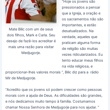
“Hoje os jovens são
pressionados a pensar
que a Igreja, a oração e
os sacramentos não são
importantes, e estão
Mate Bilic com um de seus
desatualizados. Na
dois filhos, Mark e Carla. Seu
verdade, aqueles que
desejo de fazê-los acreditar é
praticam alguma forma
mais uma razão para visitar
de religião são muitas
Medjugorje.
vezes ridicularizados. Eu
tento educar meus filhos
na vida religiosa, e
proporcionar-lhes valores morais “, Bilic diz para a rádio
Mir de Medjugorje.
“Acredito que os jovens só podem crescer como pessoas
morais com a ajuda de Deus. As dificuldades são grandes,
e nós dedicamos muito tempo à família. Costumamos
chamar Nossa Senhora de Medjugorje para nos ajudar. ”