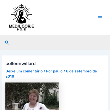
Ir
Post
Main
para
navigation
Men
o
conteúdo
Pesquisar
colleenwillard
Deixe um comentário
/ Por
paulo
/
6 de setembro de
2016