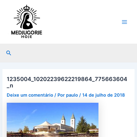
Ir
Post
Main
para
navigation
Men
o
conteúdo
Pesquisar
1235004_10202239622219864_775663604
_n
Deixe um comentário
/ Por
paulo
/
14 de julho de 2018