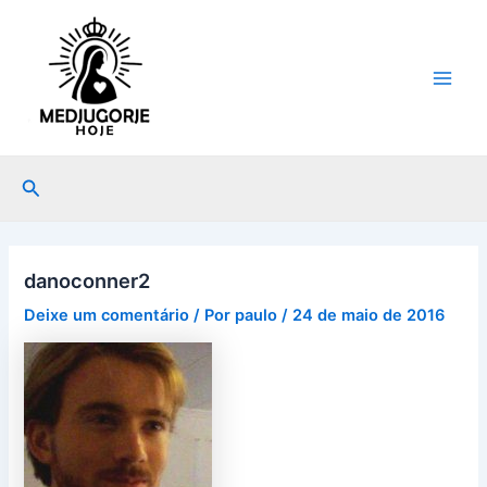
Ir
Post
Main
para
navigation
Men
o
conteúdo
Pesquisar
danoconner2
Deixe um comentário
/ Por
paulo
/
24 de maio de 2016